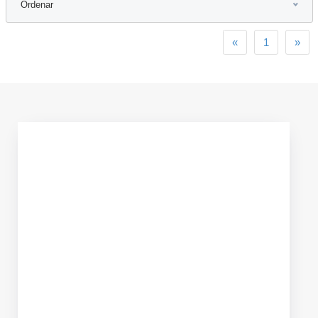
Ordenar
Previous
Nex
«
1
»